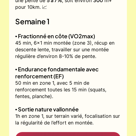
5 à 7%
300
une pente de
, soit environ
m+
pour 10km. 📈
Semaine 1
▪️ Fractionné en côte (VO2max)
45 min, 6x1 min montée (zone 3), récup en
descente lente, travailler sur une montée
régulière d’environ 8-10% de pente.
▪️ Endurance fondamentale avec
renforcement (EF)
50 min en zone 1, avec 5 min de
renforcement toutes les 15 min (squats,
fentes, planche).
▪️ Sortie nature vallonnée
1h en zone 1, sur terrain varié, focalisation sur
la régularité de l’effort en montée.