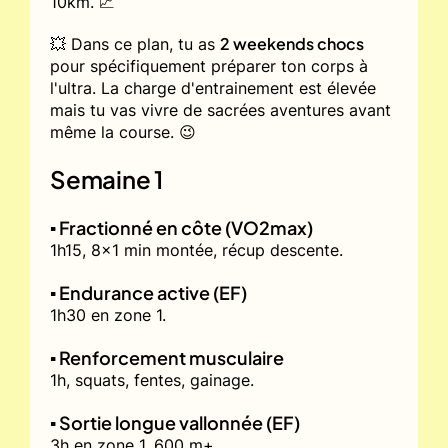
10km. 📈
2 weekends chocs
💥 Dans ce plan, tu as
pour spécifiquement préparer ton corps à
l'ultra. La charge d'entrainement est élevée
mais tu vas vivre de sacrées aventures avant
même la course. 😉
Semaine 1
▪️ Fractionné en côte (VO2max)
1h15, 8x1 min montée, récup descente.
▪️ Endurance active (EF)
1h30 en zone 1.
▪️ Renforcement musculaire
1h, squats, fentes, gainage.
▪️ Sortie longue vallonnée (EF)
3h en zone 1, 600 m+.