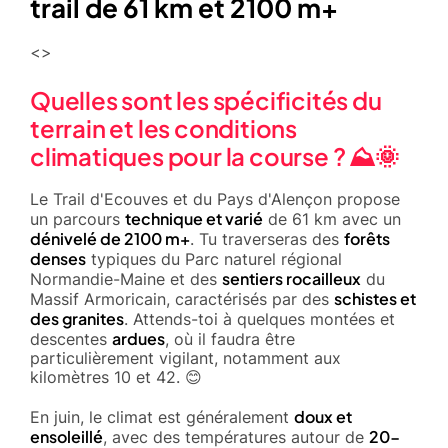
trail de 61 km et 2100 m+
<>
Quelles sont les spécificités du
terrain et les conditions
climatiques pour la course ? ⛰️🌞
Le Trail d'Ecouves et du Pays d'Alençon propose
technique et varié
un parcours
de 61 km avec un
dénivelé de 2100 m+
forêts
. Tu traverseras des
denses
typiques du Parc naturel régional
sentiers rocailleux
Normandie-Maine et des
du
schistes et
Massif Armoricain, caractérisés par des
des granites
. Attends-toi à quelques montées et
ardues
descentes
, où il faudra être
particulièrement vigilant, notamment aux
kilomètres 10 et 42. 😊
doux et
En juin, le climat est généralement
ensoleillé
20-
, avec des températures autour de