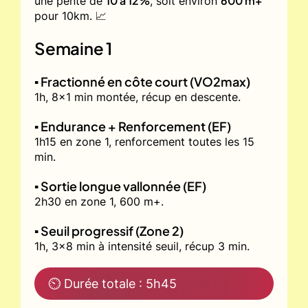
10 à 12%
600 m+
une pente de
, soit environ
pour 10km. 📈
Semaine 1
▪️ Fractionné en côte court (VO2max)
1h, 8x1 min montée, récup en descente.
▪️ Endurance + Renforcement (EF)
1h15 en zone 1, renforcement toutes les 15
min.
▪️ Sortie longue vallonnée (EF)
2h30 en zone 1, 600 m+.
▪️ Seuil progressif (Zone 2)
1h, 3x8 min à intensité seuil, récup 3 min.
⏲ Durée totale : 5h45