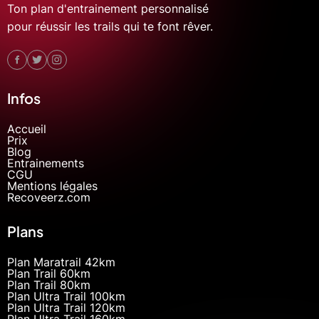
Ton plan d'entrainement personnalisé
pour réussir les trails qui te font rêver.
Infos
Accueil
Prix
Blog
Entrainements
CGU
Mentions légales
Recoveerz.com
Plans
Plan Maratrail 42km
Plan Trail 60km
Plan Trail 80km
Plan Ultra Trail 100km
Plan Ultra Trail 120km
Plan Ultra Trail 160km