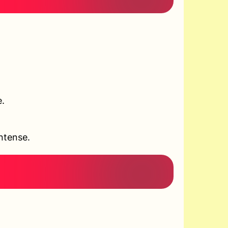
e.
ntense.