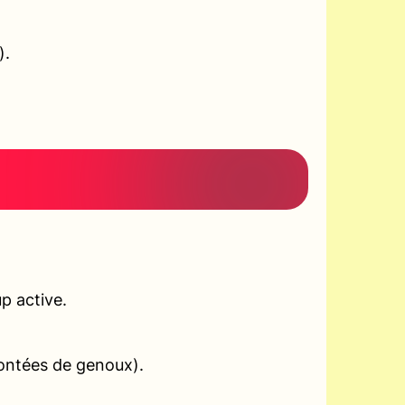
).
p active.
montées de genoux).