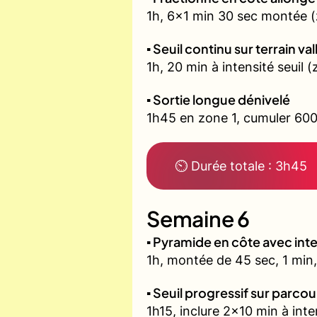
1h, 6x1 min 30 sec montée (
▪️ Seuil continu sur terrain v
1h, 20 min à intensité seuil
▪️ Sortie longue dénivelé
1h45 en zone 1, cumuler 600
⏲ Durée totale : 3h45
Semaine 6
▪️ Pyramide en côte avec in
1h, montée de 45 sec, 1 min,
▪️ Seuil progressif sur parco
1h15, inclure 2x10 min à inte