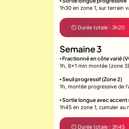
▪️ Sortie longue progressive
1h30 en zone 1, sur terrain 
⏲ Durée totale : 3h20
Semaine 3
▪️ Fractionné en côte varié 
1h, 8x1 min montée (zone 3)
▪️ Seuil progressif (Zone 2)
1h, montée progressive de l'a
▪️ Sortie longue avec accent 
1h45 en zone 1, cumuler au m
⏲ Durée totale : 3h45