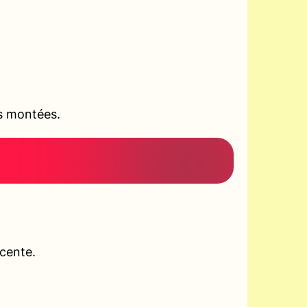
es montées.
scente.