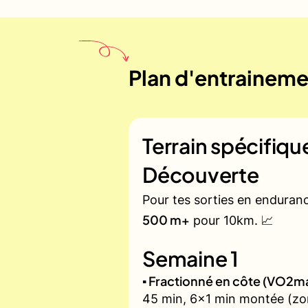
Plan d'entrainemen
Terrain spécifiq
Découverte
Pour tes sorties en enduran
500 m+
pour 10km. 📈
Semaine 1
▪️ Fractionné en côte (VO2m
45 min, 6x1 min montée (zon