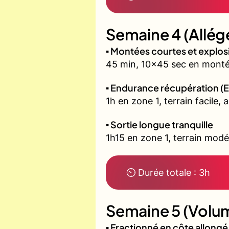
Semaine 4 (Allég
▪️ Montées courtes et explo
45 min, 10x45 sec en montée
▪️ Endurance récupération (E
1h en zone 1, terrain facile, 
▪️ Sortie longue tranquille
1h15 en zone 1, terrain modé
⏲ Durée totale : 3h
Semaine 5 (Volum
▪️ Fractionné en côte allon