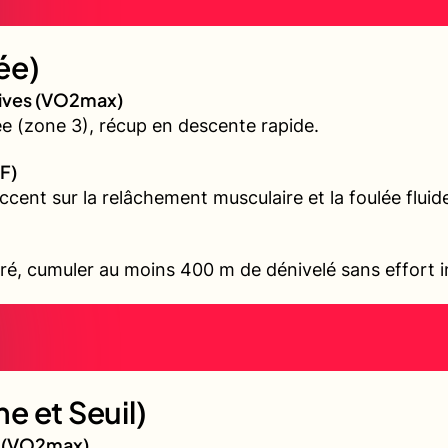
ée)
sives (VO2max)
 (zone 3), récup en descente rapide.
F)
accent sur la relâchement musculaire et la foulée fluid
ré, cumuler au moins 400 m de dénivelé sans effort i
e et Seuil)
gé (VO2max)