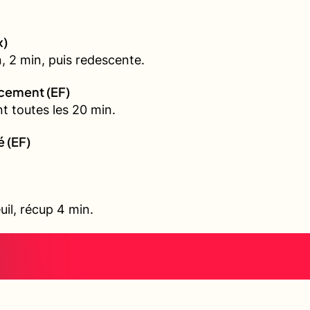
x)
, 2 min, puis redescente.
rcement (EF)
t toutes les 20 min.
é (EF)
uil, récup 4 min.