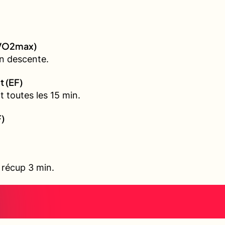
 (VO2max)
n descente.
t (EF)
 toutes les 15 min.
F)
, récup 3 min.