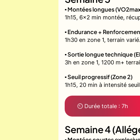
▪️ Montées longues (VO2max
1h15, 6x2 min montée, récu
▪️ Endurance + Renforcemen
1h30 en zone 1, terrain varié
▪️ Sortie longue technique (E
3h en zone 1, 1200 m+ terrai
▪️ Seuil progressif (Zone 2)
1h15, 20 min à intensité seui
⏲ Durée totale : 7h
Semaine 4 (Allég
▪️ Montées courtes explosi