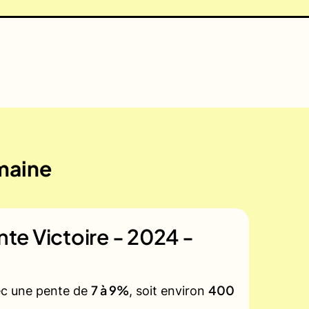
emaine
inte Victoire - 2024 -
7 à 9%
400
vec une pente de
, soit environ