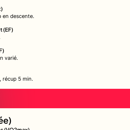
)
p en descente.
t (EF)
.
F)
n varié.
l, récup 5 min.
ée)
ves (VO2max)