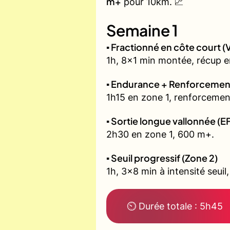
m+
pour 10km. 📈
Semaine 1
▪️ Fractionné en côte court
1h, 8x1 min montée, récup e
▪️ Endurance + Renforcemen
1h15 en zone 1, renforcement
▪️ Sortie longue vallonnée (E
2h30 en zone 1, 600 m+.
▪️ Seuil progressif (Zone 2)
1h, 3x8 min à intensité seuil
⏲ Durée totale : 5h45