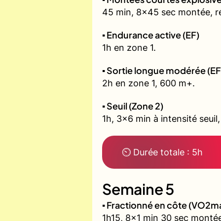
45 min, 8x45 sec montée, r
▪️ Endurance active (EF)
1h en zone 1.
▪️ Sortie longue modérée (EF
2h en zone 1, 600 m+.
▪️ Seuil (Zone 2)
1h, 3x6 min à intensité seuil
⏲ Durée totale : 5h
Semaine 5
▪️ Fractionné en côte (VO2m
1h15, 8x1 min 30 sec montée