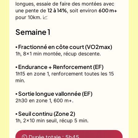
longues, essaie de faire des montées avec
12 à 14%
600 m+
une pente de
, soit environ
pour 10km. 📈
Semaine 1
▪️ Fractionné en côte court (VO2max)
1h, 8x1 min montée, récup descente.
▪️ Endurance + Renforcement (EF)
1h15 en zone 1, renforcement toutes les 15
min.
▪️ Sortie longue vallonnée (EF)
2h30 en zone 1, 600 m+.
▪️ Seuil continu (Zone 2)
1h, 2x10 min seuil, récup 5 min.
⏲ Durée totale : 5h45