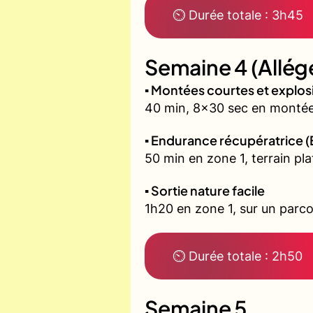
⏲ Durée totale : 3h45
Semaine 4 (Allég
▪️ Montées courtes et explo
40 min, 8x30 sec en montée 
▪️ Endurance récupératrice (
50 min en zone 1, terrain pla
▪️ Sortie nature facile
1h20 en zone 1, sur un parco
⏲ Durée totale : 2h50
Semaine 5