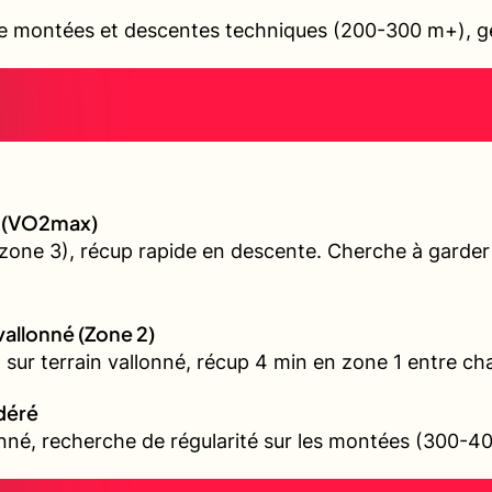
e montées et descentes techniques (200-300 m+), ges
gé (VO2max)
(zone 3), récup rapide en descente. Cherche à garde
 vallonné (Zone 2)
l sur terrain vallonné, récup 4 min en zone 1 entre ch
odéré
onné, recherche de régularité sur les montées (300-4