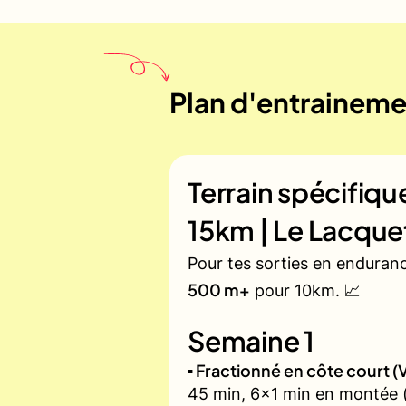
Plan d'entrainemen
Terrain spécifiq
15km | Le Lacque
Pour tes sorties en enduran
500 m+
pour 10km. 📈
Semaine 1
▪️ Fractionné en côte court
45 min, 6x1 min en montée (zo