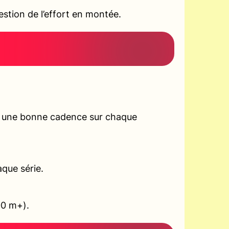
tion de l’effort en montée.
r une bonne cadence sur chaque
aque série.
00 m+).