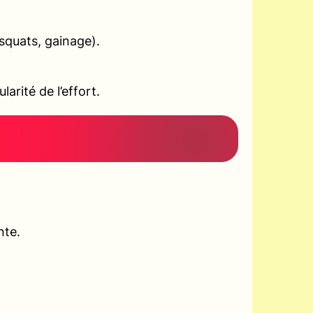
squats, gainage).
arité de l’effort.
nte.