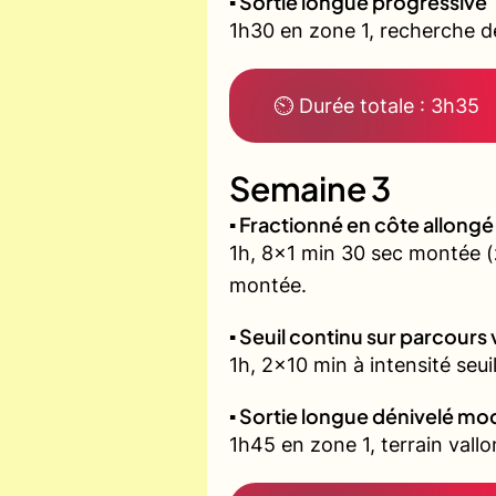
▪️ Sortie longue progressive
1h30 en zone 1, recherche d
⏲ Durée totale : 3h35
Semaine 3
▪️ Fractionné en côte allon
1h, 8x1 min 30 sec montée 
montée.
▪️ Seuil continu sur parcours
1h, 2x10 min à intensité seui
▪️ Sortie longue dénivelé m
1h45 en zone 1, terrain vall