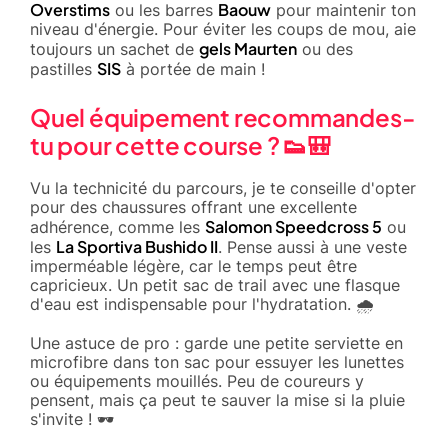
Overstims
Baouw
ou les barres
pour maintenir ton
niveau d'énergie. Pour éviter les coups de mou, aie
gels Maurten
toujours un sachet de
ou des
SIS
pastilles
à portée de main !
Quel équipement recommandes-
tu pour cette course ? 👟🎒
Vu la technicité du parcours, je te conseille d'opter
pour des chaussures offrant une excellente
Salomon Speedcross 5
adhérence, comme les
ou
La Sportiva Bushido II
les
. Pense aussi à une veste
imperméable légère, car le temps peut être
capricieux. Un petit sac de trail avec une flasque
d'eau est indispensable pour l'hydratation. 🌧️
Une astuce de pro : garde une petite serviette en
microfibre dans ton sac pour essuyer les lunettes
ou équipements mouillés. Peu de coureurs y
pensent, mais ça peut te sauver la mise si la pluie
s'invite ! 🕶️