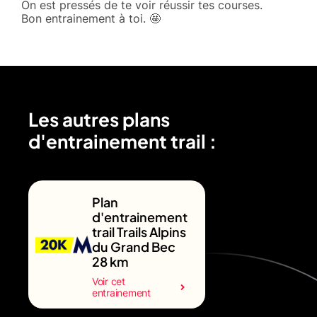
On est pressés de te voir réussir tes courses.
Bon entrainement à toi. 🤩
Les autres plans
d'entrainement trail :
Plan
d'entrainement
trail Trails Alpins
du Grand Bec
28 km
Voir cet
entrainement