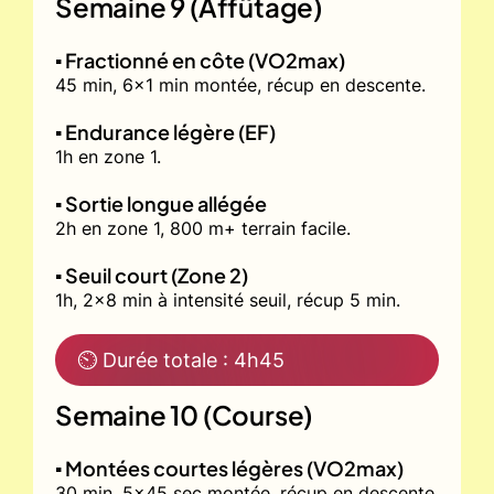
Semaine 9 (Affûtage)
▪️ Fractionné en côte (VO2max)
45 min, 6x1 min montée, récup en descente.
▪️ Endurance légère (EF)
1h en zone 1.
▪️ Sortie longue allégée
2h en zone 1, 800 m+ terrain facile.
▪️ Seuil court (Zone 2)
1h, 2x8 min à intensité seuil, récup 5 min.
⏲ Durée totale : 4h45
Semaine 10 (Course)
▪️ Montées courtes légères (VO2max)
30 min, 5x45 sec montée, récup en descente.