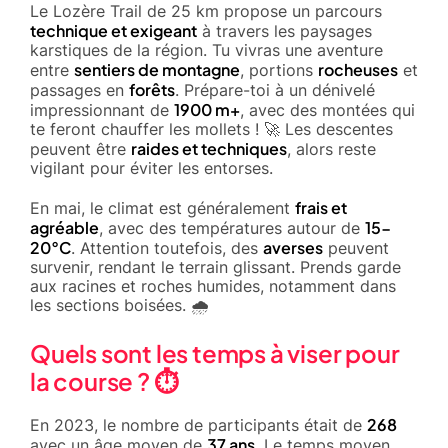
Le Lozère Trail de 25 km propose un parcours
technique et exigeant
à travers les paysages
karstiques de la région. Tu vivras une aventure
sentiers de montagne
rocheuses
entre
, portions
et
forêts
passages en
. Prépare-toi à un dénivelé
1900 m+
impressionnant de
, avec des montées qui
te feront chauffer les mollets ! 🚀 Les descentes
raides et techniques
peuvent être
, alors reste
vigilant pour éviter les entorses.
frais et
En mai, le climat est généralement
agréable
15-
, avec des températures autour de
20°C
averses
. Attention toutefois, des
peuvent
survenir, rendant le terrain glissant. Prends garde
aux racines et roches humides, notamment dans
les sections boisées. 🌧️
Quels sont les temps à viser pour
la course ? ⏱️
268
En 2023, le nombre de participants était de
37 ans
avec un âge moyen de
. Le temps moyen