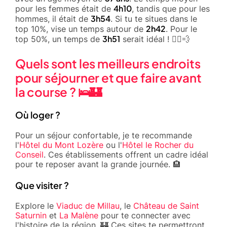
4h10
pour les femmes était de
, tandis que pour les
3h54
hommes, il était de
. Si tu te situes dans le
2h42
top 10%, vise un temps autour de
. Pour le
3h51
top 50%, un temps de
serait idéal ! 🏃‍♂️💨
Quels sont les meilleurs endroits
pour séjourner et que faire avant
la course ? 🛌🏰
Où loger ?
Pour un séjour confortable, je te recommande
l'
Hôtel du Mont Lozère
ou l'
Hôtel le Rocher du
Conseil
. Ces établissements offrent un cadre idéal
pour te reposer avant la grande journée. 🏨
Que visiter ?
Explore le
Viaduc de Millau
, le
Château de Saint
Saturnin
et
La Malène
pour te connecter avec
l'histoire de la région. 🏰 Ces sites te permettront