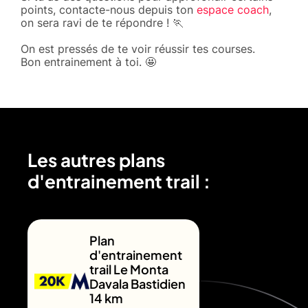
points, contacte-nous depuis ton
espace coach
,
on sera ravi de te répondre ! 🏃
On est pressés de te voir réussir tes courses.
Bon entrainement à toi. 🤩
Les autres plans
d'entrainement trail :
Plan
d'entrainement
trail Le Monta
Davala Bastidien
14 km