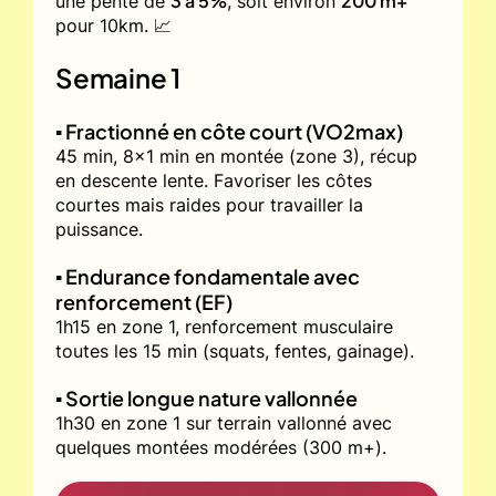
3 à 5%
200 m+
une pente de
, soit environ
pour 10km. 📈
Semaine 1
▪️ Fractionné en côte court (VO2max)
45 min, 8x1 min en montée (zone 3), récup
en descente lente. Favoriser les côtes
courtes mais raides pour travailler la
puissance.
▪️ Endurance fondamentale avec
renforcement (EF)
1h15 en zone 1, renforcement musculaire
toutes les 15 min (squats, fentes, gainage).
▪️ Sortie longue nature vallonnée
1h30 en zone 1 sur terrain vallonné avec
quelques montées modérées (300 m+).