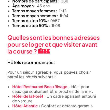
Nombre de participants :
380
Âge moyen :
45 ans
Temps moyen femmes :
1h12
Temps moyen hommes :
1h04
Temps du top 10% :
0h57
Temps du top 50% :
1h08
Quelles sont les bonnes adresses
pour se loger et que visiter avant
la course ? 🏨🏰
Hôtels recommandés :
Pour un séjour agréable, vous pouvez choisir
parmi les hôtels suivants :
Hôtel Restaurant Beau Rivage
: Idéal pour
ceux qui souhaitent être proches de la mer.
Hôtel de la Forêt
: Un cadre apaisant entouré
de verdure.
Hôtel Atlantic
: Confort et détente garantis.