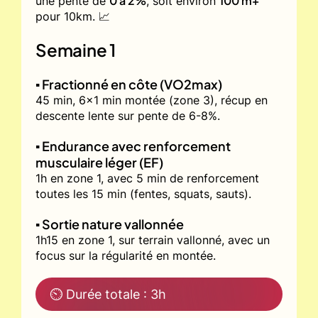
0 à 2%
100 m+
une pente de
, soit environ
pour 10km. 📈
Semaine 1
▪️ Fractionné en côte (VO2max)
45 min, 6x1 min montée (zone 3), récup en
descente lente sur pente de 6-8%.
▪️ Endurance avec renforcement
musculaire léger (EF)
1h en zone 1, avec 5 min de renforcement
toutes les 15 min (fentes, squats, sauts).
▪️ Sortie nature vallonnée
1h15 en zone 1, sur terrain vallonné, avec un
focus sur la régularité en montée.
⏲ Durée totale : 3h