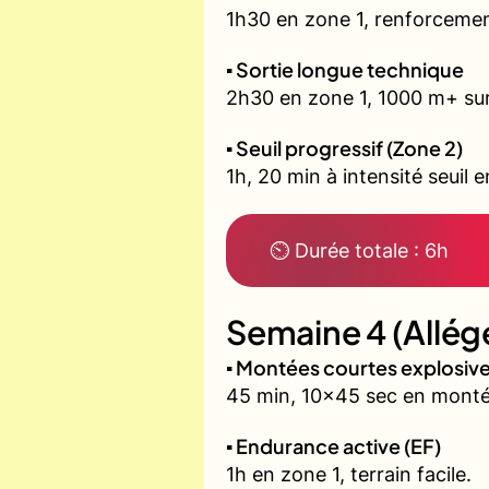
1h30 en zone 1, renforcemen
▪️ Sortie longue technique
2h30 en zone 1, 1000 m+ sur 
▪️ Seuil progressif (Zone 2)
1h, 20 min à intensité seuil 
⏲ Durée totale : 6h
Semaine 4 (Allég
▪️ Montées courtes explosi
45 min, 10x45 sec en monté
▪️ Endurance active (EF)
1h en zone 1, terrain facile.