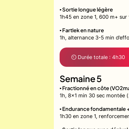
▪️ Sortie longue légère
1h45 en zone 1, 600 m+ sur 
▪️ Fartlek en nature
1h, alternance 3-5 min d’effo
⏲ Durée totale : 4h30
Semaine 5
▪️ Fractionné en côte (VO2m
1h, 8x1 min 30 sec montée (
▪️ Endurance fondamentale 
1h30 en zone 1, renforcemen