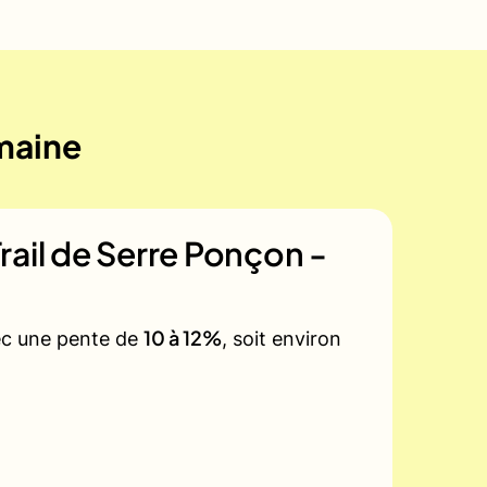
emaine
rail de Serre Ponçon -
10 à 12%
vec une pente de
, soit environ