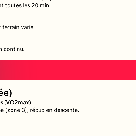
t toutes les 20 min.
terrain varié.
en continu.
ée)
ves (VO2max)
e (zone 3), récup en descente.