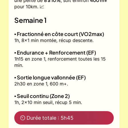
8 à 10%
400 m+
une pente de
, soit environ
pour 10km. 📈
Semaine 1
▪️ Fractionné en côte court (VO2max)
1h, 8x1 min montée, récup descente.
▪️ Endurance + Renforcement (EF)
1h15 en zone 1, renforcement toutes les 15
min.
▪️ Sortie longue vallonnée (EF)
2h30 en zone 1, 600 m+.
▪️ Seuil continu (Zone 2)
1h, 2x10 min seuil, récup 5 min.
⏲ Durée totale : 5h45