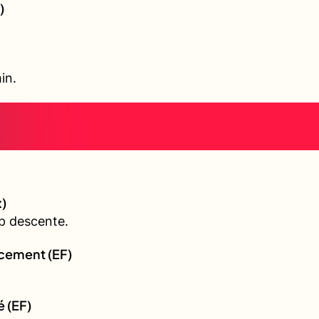
)
in.
)
p descente.
rcement (EF)
é (EF)