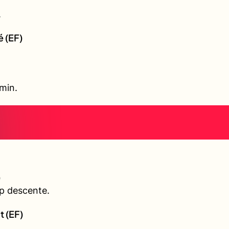
.
é (EF)
 min.
)
p descente.
t (EF)