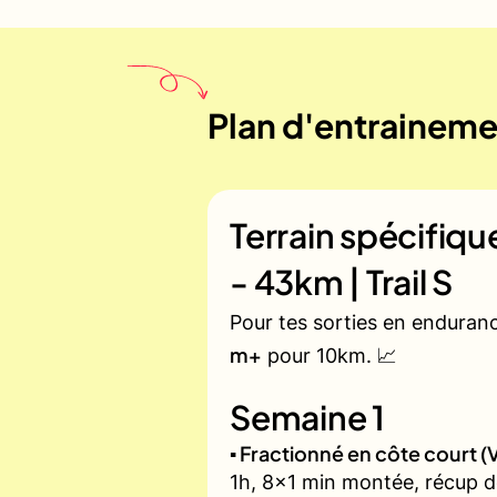
Plan d'entraineme
Terrain spécifiq
- 43km | Trail S
Pour tes sorties en enduran
m+
pour 10km. 📈
Semaine 1
▪️ Fractionné en côte court
1h, 8x1 min montée, récup d