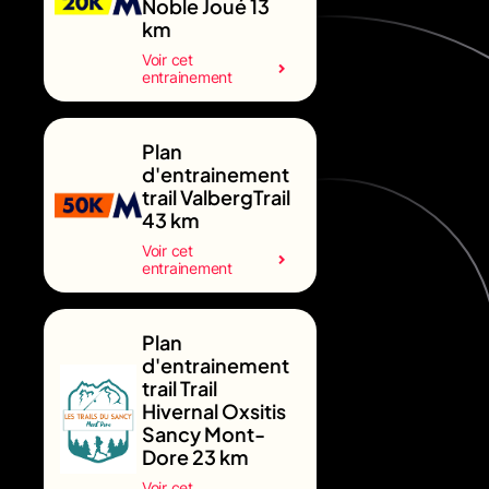
Noble Joué 13
km
Voir cet
entrainement
Plan
d'entrainement
trail ValbergTrail
43 km
Voir cet
entrainement
Plan
d'entrainement
trail Trail
Hivernal Oxsitis
Sancy Mont-
Dore 23 km
Voir cet