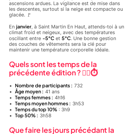
ascensions ardues. La vigilance est de mise dans
les descentes, surtout si la neige est compacte ou
glacée. 🚩
janvier
En
, à Saint Martin En Haut, attends-toi à un
climat froid et neigeux, avec des températures
-5°C
5°C
oscillant entre
et
. Une bonne gestion
des couches de vêtements sera la clé pour
maintenir une température corporelle idéale.
Quels sont les temps de la
précédente édition ? 🏃‍♂️⏱️
Nombre de participants :
732
Âge moyen :
41 ans
Temps femmes :
4h16
Temps moyen hommes :
3h53
Temps du top 10%
: 3h9
Top 50% :
3h58
Que faire les jours précédant la