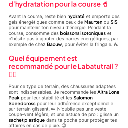
d'hydratation pour la course 🥤
hydraté
Avant la course, reste bien
et emporte des
Maurten
SIS
gels énergétiques comme ceux de
ou
pour maintenir ton niveau d'énergie. Pendant la
boissons isotoniques
course, consomme des
et
n'hésite pas à ajouter des barres énergétiques, par
Baouw
exemple de chez
, pour éviter la fringale. 💪
Quel équipement est
recommandé pour le Labatutrail ?
🏃‍♂️
Pour ce type de terrain, des chaussures adaptées
Altra Lone
sont indispensables. Je recommande les
Peak
Salomon
pour leur stabilité et les
Speedcross
pour leur adhérence exceptionnelle
sur terrain glissant. 👟 N'oublie pas une veste
coupe-vent légère, et une astuce de pro : glisse un
sachet plastique
dans ta poche pour protéger tes
affaires en cas de pluie. 😉