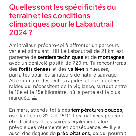
Quelles sont les spécificités du
terrain et les conditions
climatiques pour le Labatutrail
2024 ?
Ami traileur, prépare-toi à affronter un parcours
varié et stimulant ! 🚵‍♂️ Le Labatutrail de 21 km est
sentiers techniques
montagnes
parsemé de
et de
avec un dénivelé positif de 720 m. Tu rencontreras
forêts denses
vallées
des
et des
sinueuses,
parfaites pour les amateurs de nature sauvage.
Attention aux descentes rapides et aux montées
raides qui nécessitent de la vigilance, surtout entre
le 10e et le 15e kilomètre, où la pente est la plus
marquée. ⛰️
températures douces
En mars, attends-toi à des
,
oscillant entre 8°C et 15°C. Les matinées peuvent
être fraîches et les soirées également, alors
prévois des vêtements en conséquence. ☁️ Il y a
précipitations
aussi des risques de
, ce qui pourrait