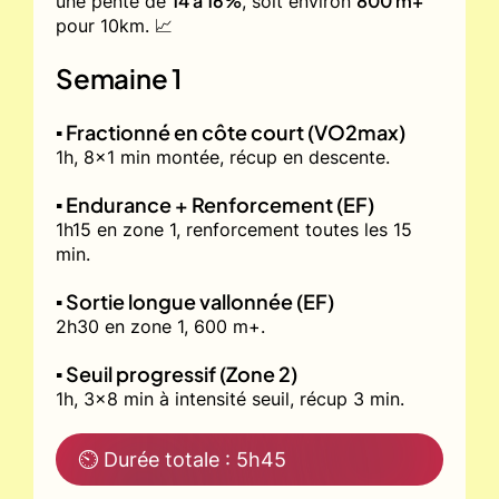
14 à 16%
800 m+
une pente de
, soit environ
pour 10km. 📈
Semaine 1
▪️ Fractionné en côte court (VO2max)
1h, 8x1 min montée, récup en descente.
▪️ Endurance + Renforcement (EF)
1h15 en zone 1, renforcement toutes les 15
min.
▪️ Sortie longue vallonnée (EF)
2h30 en zone 1, 600 m+.
▪️ Seuil progressif (Zone 2)
1h, 3x8 min à intensité seuil, récup 3 min.
⏲ Durée totale : 5h45