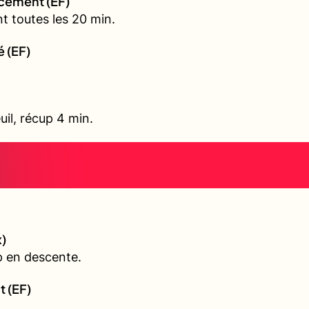
rcement (EF)
t toutes les 20 min.
é (EF)
uil, récup 4 min.
)
p en descente.
t (EF)
.