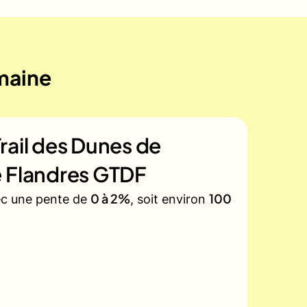
emaine
rail des Dunes de
e Flandres GTDF
0 à 2%
100
vec une pente de
, soit environ