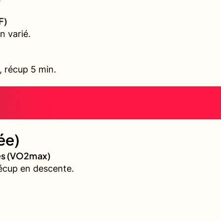
F)
n varié.
l, récup 5 min.
ée)
ves (VO2max)
écup en descente.