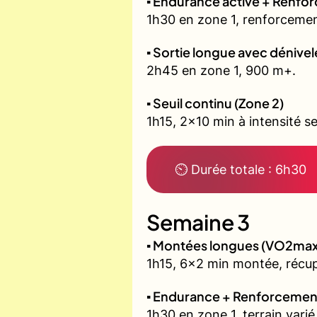
▪️ Endurance active + Renfo
1h30 en zone 1, renforcemen
▪️ Sortie longue avec dénivel
2h45 en zone 1, 900 m+.
▪️ Seuil continu (Zone 2)
1h15, 2x10 min à intensité se
⏲ Durée totale : 6h30
Semaine 3
▪️ Montées longues (VO2max
1h15, 6x2 min montée, récu
▪️ Endurance + Renforcemen
1h30 en zone 1, terrain varié