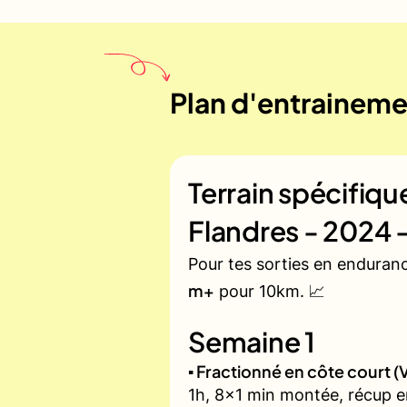
Plan d'entraineme
Terrain spécifiq
Flandres - 2024 
Pour tes sorties en enduran
m+
pour 10km. 📈
Semaine 1
▪️ Fractionné en côte court
1h, 8x1 min montée, récup e