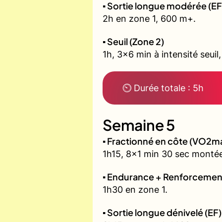
▪️ Sortie longue modérée (EF
2h en zone 1, 600 m+.
▪️ Seuil (Zone 2)
1h, 3x6 min à intensité seuil
⏲ Durée totale : 5h
Semaine 5
▪️ Fractionné en côte (VO2m
1h15, 8x1 min 30 sec montée
▪️ Endurance + Renforcemen
1h30 en zone 1.
▪️ Sortie longue dénivelé (EF)