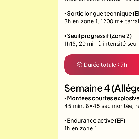
▪️ Sortie longue technique (E
3h en zone 1, 1200 m+ terrai
▪️ Seuil progressif (Zone 2)
1h15, 20 min à intensité seui
⏲ Durée totale : 7h
Semaine 4 (Allég
▪️ Montées courtes explosi
45 min, 8x45 sec montée, r
▪️ Endurance active (EF)
1h en zone 1.