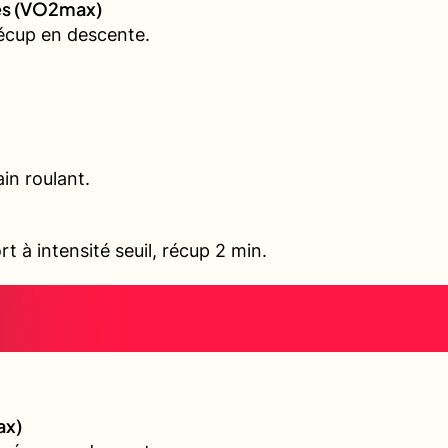
ves (VO2max)
écup en descente.
in roulant.
rt à intensité seuil, récup 2 min.
ax)