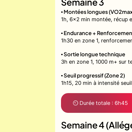
Semaine 3
▪️ Montées longues (VO2max
1h, 6x2 min montée, récup 
▪️ Endurance + Renforcemen
1h30 en zone 1, renforcemen
▪️ Sortie longue technique
3h en zone 1, 1000 m+ sur te
▪️ Seuil progressif (Zone 2)
1h15, 20 min à intensité seui
⏲ Durée totale : 6h45
Semaine 4 (Allég