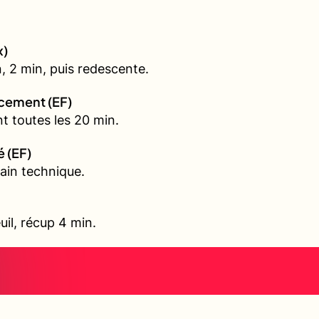
x)
, 2 min, puis redescente.
rcement (EF)
t toutes les 20 min.
é (EF)
ain technique.
uil, récup 4 min.