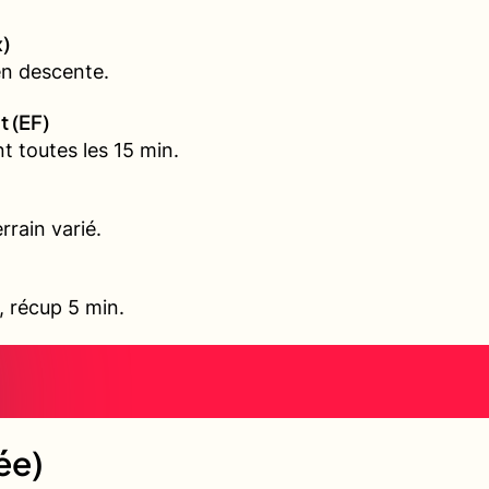
)
en descente.
t (EF)
t toutes les 15 min.
rrain varié.
l, récup 5 min.
ée)