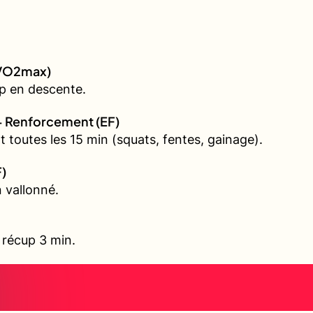
 (VO2max)
p en descente.
+ Renforcement (EF)
 toutes les 15 min (squats, fentes, gainage).
F)
 vallonné.
, récup 3 min.