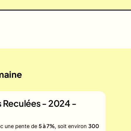
emaine
es Reculées - 2024 -
5 à 7%
300
vec une pente de
, soit environ