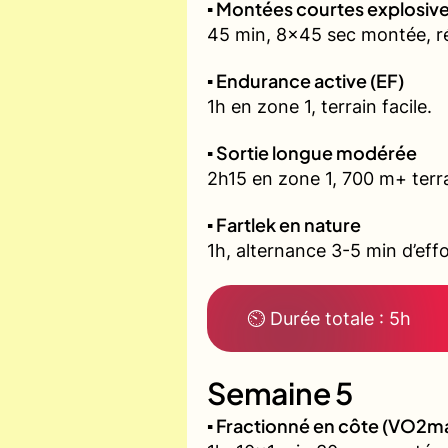
▪️ Montées courtes explosi
45 min, 8x45 sec montée, r
▪️ Endurance active (EF)
1h en zone 1, terrain facile.
▪️ Sortie longue modérée
2h15 en zone 1, 700 m+ terra
▪️ Fartlek en nature
1h, alternance 3-5 min d’effo
⏲ Durée totale : 5h
Semaine 5
▪️ Fractionné en côte (VO2m