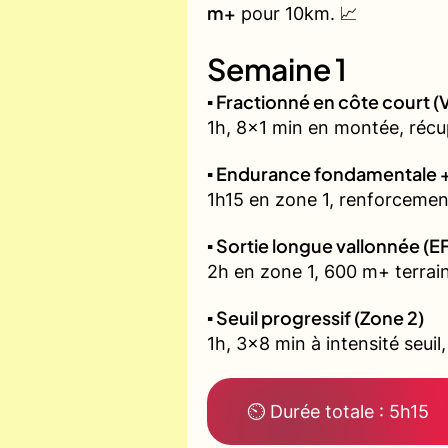
m+
pour 10km. 📈
Semaine 1
▪️ Fractionné en côte court
1h, 8x1 min en montée, récu
▪️ Endurance fondamentale 
1h15 en zone 1, renforcement
▪️ Sortie longue vallonnée (E
2h en zone 1, 600 m+ terrain
▪️ Seuil progressif (Zone 2)
1h, 3x8 min à intensité seuil
⏲ Durée totale : 5h15