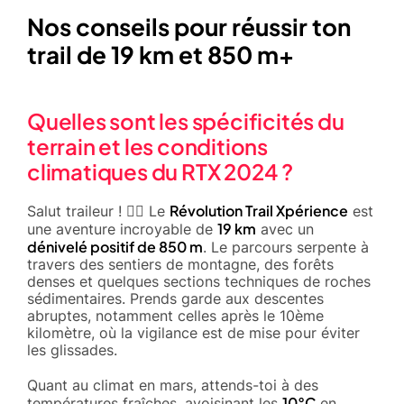
Nos conseils pour réussir ton
trail de 19 km et 850 m+
Quelles sont les spécificités du
terrain et les conditions
climatiques du RTX 2024 ?
Révolution Trail Xpérience
Salut traileur ! 🏃‍♂️ Le
est
19 km
une aventure incroyable de
avec un
dénivelé positif de 850 m
. Le parcours serpente à
travers des sentiers de montagne, des forêts
denses et quelques sections techniques de roches
sédimentaires. Prends garde aux descentes
abruptes, notamment celles après le 10ème
kilomètre, où la vigilance est de mise pour éviter
les glissades.
Quant au climat en mars, attends-toi à des
10°C
températures fraîches, avoisinant les
en