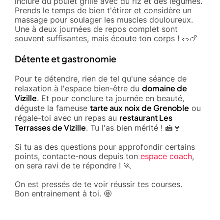
inclure du poulet grillé avec du riz et des légumes.
Prends le temps de bien t'étirer et considère un
massage pour soulager les muscles douloureux.
Une à deux journées de repos complet sont
souvent suffisantes, mais écoute ton corps ! 🥗🍗
Détente et gastronomie
Pour te détendre, rien de tel qu'une séance de
domaine de
relaxation à l'espace bien-être du
Vizille
. Et pour conclure ta journée en beauté,
tarte aux noix de Grenoble
déguste la fameuse
ou
restaurant Les
régale-toi avec un repas au
Terrasses de Vizille
. Tu l'as bien mérité ! 🍰🍷
Si tu as des questions pour approfondir certains
points, contacte-nous depuis ton
espace coach
,
on sera ravi de te répondre ! 🏃
On est pressés de te voir réussir tes courses.
Bon entrainement à toi. 🤩