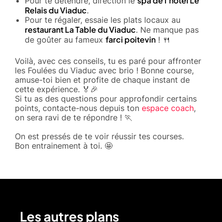
spa de l'hôtel Le
Pour te détendre, direction le
Relais du Viaduc
.
Pour te régaler, essaie les plats locaux au
restaurant La Table du Viaduc
. Ne manque pas
farci poitevin
de goûter au fameux
! 🍴
Voilà, avec ces conseils, tu es paré pour affronter
les Foulées du Viaduc avec brio ! Bonne course,
amuse-toi bien et profite de chaque instant de
cette expérience. 🏅🎉
Si tu as des questions pour approfondir certains
points, contacte-nous depuis ton
espace coach
,
on sera ravi de te répondre ! 🏃
On est pressés de te voir réussir tes courses.
Bon entrainement à toi. 🤩
Les autres plans