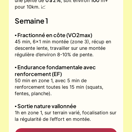
0 à 2%
100
une pente de
, soit environ
m+
pour 10km. 📈
Semaine 1
▪️ Fractionné en côte (VO2max)
45 min, 6x1 min montée (zone 3), récup en
descente lente, travailler sur une montée
régulière d’environ 8-10% de pente.
▪️ Endurance fondamentale avec
renforcement (EF)
50 min en zone 1, avec 5 min de
renforcement toutes les 15 min (squats,
fentes, planche).
▪️ Sortie nature vallonnée
1h en zone 1, sur terrain varié, focalisation sur
la régularité de l’effort en montée.