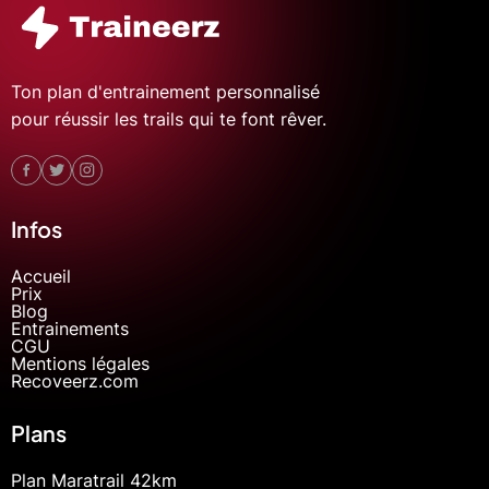
Ton plan d'entrainement personnalisé
pour réussir les trails qui te font rêver.
Infos
Accueil
Prix
Blog
Entrainements
CGU
Mentions légales
Recoveerz.com
Plans
Plan Maratrail 42km