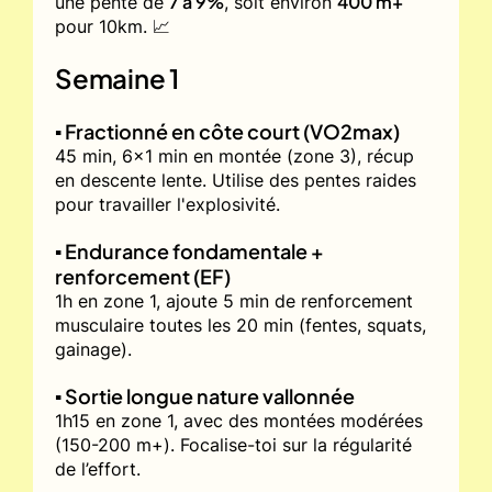
7 à 9%
400 m+
une pente de
, soit environ
pour 10km. 📈
Semaine 1
▪️ Fractionné en côte court (VO2max)
45 min, 6x1 min en montée (zone 3), récup
en descente lente. Utilise des pentes raides
pour travailler l'explosivité.
▪️ Endurance fondamentale +
renforcement (EF)
1h en zone 1, ajoute 5 min de renforcement
musculaire toutes les 20 min (fentes, squats,
gainage).
▪️ Sortie longue nature vallonnée
1h15 en zone 1, avec des montées modérées
(150-200 m+). Focalise-toi sur la régularité
de l’effort.