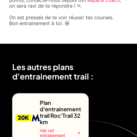
on sera ravi de te répondre ! 🏃
On est pressés de te voir réussir tes courses.
Bon entrainement à toi. 🤩
Les autres plans
d'entrainement trail :
Plan
d'entrainement
trail Roc'Trail 32
km
Voir cet
entrainement