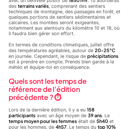
1850 m+
avec un dénivelé positif de
. Tu aborderas
terrains variés
des
, comprenant des sentiers
techniques de montagne, des passages en forêt, et
quelques portions de sentiers sédimentaires et
calcaires. Les montées seront exigeantes,
notamment aux alentours du kilomètre 10 et 18, où
il faudra bien gérer son effort.
En termes de conditions climatiques, juillet offre
20-25°C
des températures agréables, autour de
précipitations
en journée. Cependant, le risque de
est à prendre en compte. Prends bien garde à la
météo et équipe-toi en conséquence.
Quels sont les temps de
référence de l'édition
précédente ? ⏱️
158
Lors de la dernière édition, il y a eu
participants
39 ans
avec un âge moyen de
. Le
temps moyen pour les femmes
5h40
était de
et
4h57
top 10%
pour les hommes, de
. Le temps du