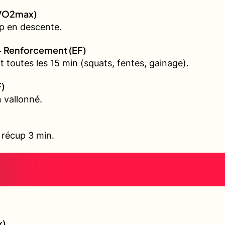
 (VO2max)
p en descente.
+ Renforcement (EF)
 toutes les 15 min (squats, fentes, gainage).
F)
 vallonné.
, récup 3 min.
x)