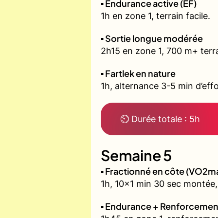
▪️ Endurance active (EF)
1h en zone 1, terrain facile.
▪️ Sortie longue modérée
2h15 en zone 1, 700 m+ terra
▪️ Fartlek en nature
1h, alternance 3-5 min d’effo
⏲ Durée totale : 5h
Semaine 5
▪️ Fractionné en côte (VO2m
1h, 10x1 min 30 sec montée,
▪️ Endurance + Renforcemen