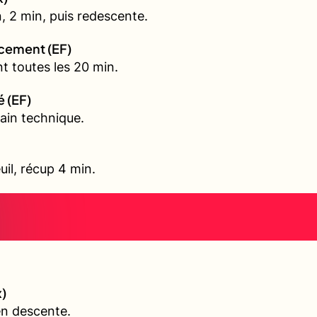
, 2 min, puis redescente.
rcement (EF)
t toutes les 20 min.
é (EF)
ain technique.
uil, récup 4 min.
)
en descente.