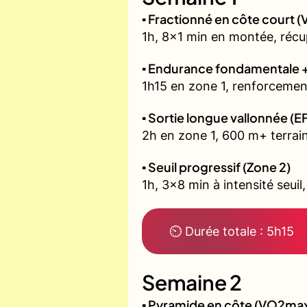
▪️ Fractionné en côte court
1h, 8x1 min en montée, récu
▪️ Endurance fondamentale 
1h15 en zone 1, renforcement
▪️ Sortie longue vallonnée (E
2h en zone 1, 600 m+ terrain
▪️ Seuil progressif (Zone 2)
1h, 3x8 min à intensité seuil
⏲ Durée totale : 5h15
Semaine 2
▪️ Pyramide en côte (VO2ma