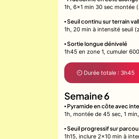
1h, 6x1 min 30 sec montée (
▪️ Seuil continu sur terrain v
1h, 20 min à intensité seuil
▪️ Sortie longue dénivelé
1h45 en zone 1, cumuler 600
⏲ Durée totale : 3h45
Semaine 6
▪️ Pyramide en côte avec in
1h, montée de 45 sec, 1 min,
▪️ Seuil progressif sur parco
1h15, inclure 2x10 min à inte