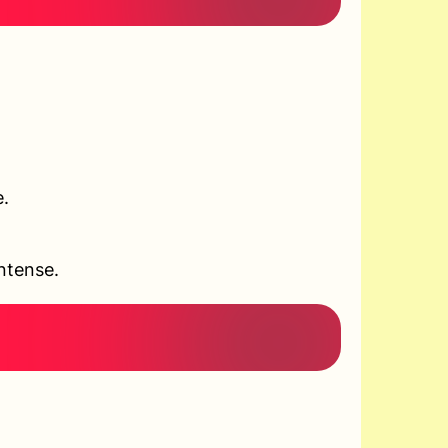
e.
ntense.