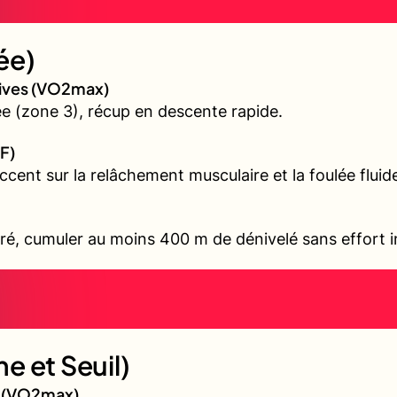
ée)
sives (VO2max)
 (zone 3), récup en descente rapide.
F)
accent sur la relâchement musculaire et la foulée fluid
ré, cumuler au moins 400 m de dénivelé sans effort i
e et Seuil)
gé (VO2max)