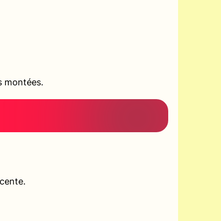
es montées.
scente.