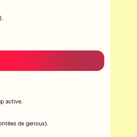
).
p active.
montées de genoux).