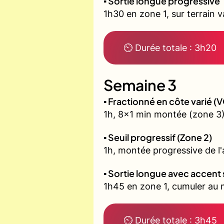
▪️ Sortie longue progressive
1h30 en zone 1, sur terrain 
⏲ Durée totale : 3h20
Semaine 3
▪️ Fractionné en côte varié 
1h, 8x1 min montée (zone 3)
▪️ Seuil progressif (Zone 2)
1h, montée progressive de l'a
▪️ Sortie longue avec accent 
1h45 en zone 1, cumuler au m
⏲ Durée totale : 3h45