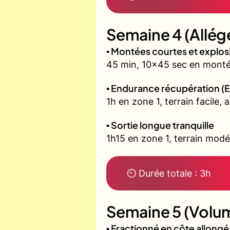
Semaine 4 (Allég
▪️ Montées courtes et explo
45 min, 10x45 sec en montée
▪️ Endurance récupération (E
1h en zone 1, terrain facile, 
▪️ Sortie longue tranquille
1h15 en zone 1, terrain modé
⏲ Durée totale : 3h
Semaine 5 (Volum
▪️ Fractionné en côte allon