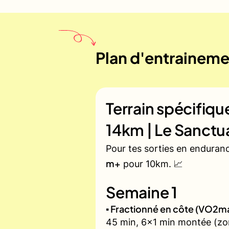
Plan d'entrainemen
Terrain spécifiq
14km | Le Sanctu
Pour tes sorties en enduran
m+
pour 10km. 📈
Semaine 1
▪️ Fractionné en côte (VO2m
45 min, 6x1 min montée (zon