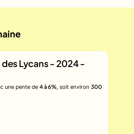
maine
e des Lycans - 2024 -
4 à 6%
300
vec une pente de
, soit environ