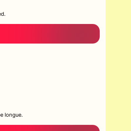
ed.
ée longue.