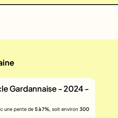
aine
le Gardannaise - 2024 -
5 à 7%
300
vec une pente de
, soit environ