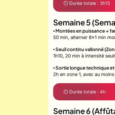
⏲ Durée totale : 3h15
Semaine 5 (Semai
▪️ Montées en puissance + f
50 min, alterner 8x1 min mon
▪️ Seuil continu vallonné (Zon
1h10, 20 min à intensité seu
▪️ Sortie longue technique e
2h en zone 1, avec au moins 6
⏲ Durée totale : 4h
Semaine 6 (Affût