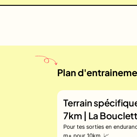
Plan d'entrainemen
Terrain spécifiq
7km | La Bouclet
Pour tes sorties en enduran
m+ pour 10km. 📈