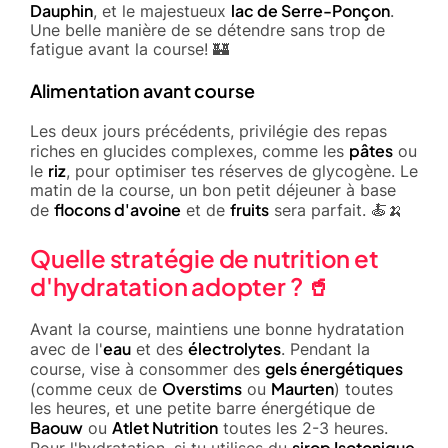
Dauphin
lac de Serre-Ponçon
, et le majestueux
.
Une belle manière de se détendre sans trop de
fatigue avant la course! 🏰
Alimentation avant course
Les deux jours précédents, privilégie des repas
pâtes
riches en glucides complexes, comme les
ou
riz
le
, pour optimiser tes réserves de glycogène. Le
matin de la course, un bon petit déjeuner à base
flocons d'avoine
fruits
de
et de
sera parfait. 🍝🍌
Quelle stratégie de nutrition et
d'hydratation adopter ? 🥤
Avant la course, maintiens une bonne hydratation
eau
électrolytes
avec de l'
et des
. Pendant la
gels énergétiques
course, vise à consommer des
Overstims
Maurten
(comme ceux de
ou
) toutes
les heures, et une petite barre énergétique de
Baouw
Atlet Nutrition
ou
toutes les 2-3 heures.
sirop Isotonique