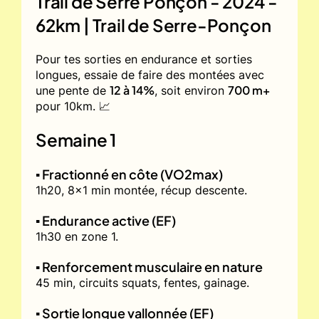
Trail de Serre Ponçon - 2024 -
62km | Trail de Serre-Ponçon
Pour tes sorties en endurance et sorties
longues, essaie de faire des montées avec
12 à 14%
700 m+
une pente de
, soit environ
pour 10km. 📈
Semaine 1
▪️ Fractionné en côte (VO2max)
1h20, 8x1 min montée, récup descente.
▪️ Endurance active (EF)
1h30 en zone 1.
▪️ Renforcement musculaire en nature
45 min, circuits squats, fentes, gainage.
▪️ Sortie longue vallonnée (EF)