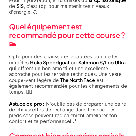
Pour l'hydratation, si tu utilises du
SIS
de
, c'est top pour maintenir tes niveaux
d'énergie! 💪
Quel équipement est
recommandé pour cette course ?
👟
Opte pour des chaussures adaptées comme les
Hoka Speedgoat
Salomon S/Lab Ultra
modèles
ou
qui offrent un bon amorti et une excellente
accroche pour les terrains techniques. Une veste
The North Face
coupe-vent légère de
est
également recommandée pour les changements de
temps. 🏃‍♂️
Astuce de pro :
N'oublie pas de préparer une paire
de chaussettes de rechange dans ton sac. Les
pieds secs peuvent radicalement améliorer ton
confort et ta performance! 🧦
Comment bien récupérer après la