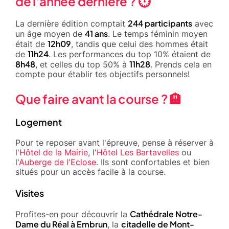
de l'année dernière ? ⏱️
244 participants
La dernière édition comptait
avec
41 ans
un âge moyen de
. Le temps féminin moyen
12h09
était de
, tandis que celui des hommes était
11h24
de
. Les performances du top 10% étaient de
8h48
11h28
, et celles du top 50% à
. Prends cela en
compte pour établir tes objectifs personnels!
Que faire avant la course ? 🏨
Logement
Pour te reposer avant l'épreuve, pense à réserver à
l'
Hôtel de la Mairie
, l'
Hôtel Les Bartavelles
ou
l'
Auberge de l'Eclose
. Ils sont confortables et bien
situés pour un accès facile à la course.
Visites
Cathédrale Notre-
Profites-en pour découvrir la
Dame du Réal à Embrun
citadelle de Mont-
, la