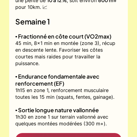
10 à 12%
600 m+
une pente de
, soit environ
pour 10km. 📈
Semaine 1
▪️ Fractionné en côte court (VO2max)
45 min, 8x1 min en montée (zone 3), récup
en descente lente. Favoriser les côtes
courtes mais raides pour travailler la
puissance.
▪️ Endurance fondamentale avec
renforcement (EF)
1h15 en zone 1, renforcement musculaire
toutes les 15 min (squats, fentes, gainage).
▪️ Sortie longue nature vallonnée
1h30 en zone 1 sur terrain vallonné avec
quelques montées modérées (300 m+).