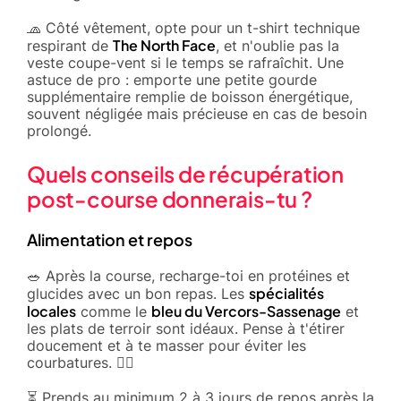
🧢 Côté vêtement, opte pour un t-shirt technique
The North Face
respirant de
, et n'oublie pas la
veste coupe-vent si le temps se rafraîchit. Une
astuce de pro : emporte une petite gourde
supplémentaire remplie de boisson énergétique,
souvent négligée mais précieuse en cas de besoin
prolongé.
Quels conseils de récupération
post-course donnerais-tu ?
Alimentation et repos
🥗 Après la course, recharge-toi en protéines et
spécialités
glucides avec un bon repas. Les
locales
bleu du Vercors-Sassenage
comme le
et
les plats de terroir sont idéaux. Pense à t'étirer
doucement et à te masser pour éviter les
courbatures. 🧘‍♂️
⏳ Prends au minimum 2 à 3 jours de repos après la