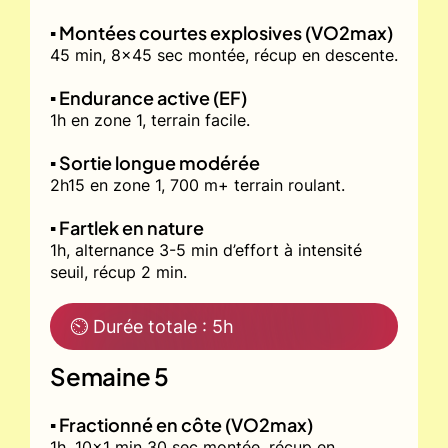
▪️ Montées courtes explosives (VO2max)
45 min, 8x45 sec montée, récup en descente.
▪️ Endurance active (EF)
1h en zone 1, terrain facile.
▪️ Sortie longue modérée
2h15 en zone 1, 700 m+ terrain roulant.
▪️ Fartlek en nature
1h, alternance 3-5 min d’effort à intensité
seuil, récup 2 min.
⏲ Durée totale : 5h
Semaine 5
▪️ Fractionné en côte (VO2max)
1h, 10x1 min 30 sec montée, récup en