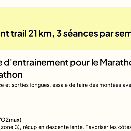
t trail 21 km, 3 séances par se
ue d'entrainement pour le
Maratho
athon
ce et sorties longues, essaie de faire des montées a
 (VO2max)
one 3), récup en descente lente. Favoriser les côtes 