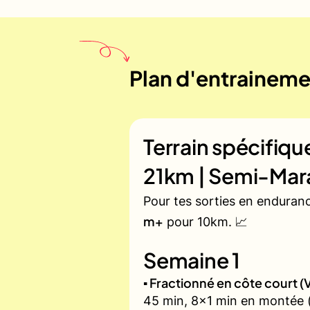
Plan d'entrainemen
Terrain spécifiq
21km | Semi-Mar
Pour tes sorties en enduran
m+
pour 10km. 📈
Semaine 1
▪️ Fractionné en côte court
45 min, 8x1 min en montée (z