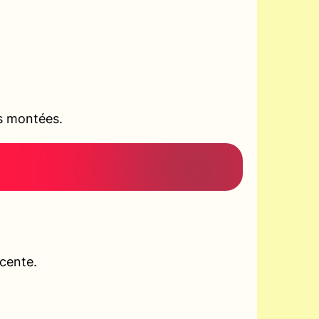
es montées.
scente.