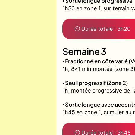
▪️ Sortie longue progressive
1h30 en zone 1, sur terrain 
⏲ Durée totale : 3h20
Semaine 3
▪️ Fractionné en côte varié 
1h, 8x1 min montée (zone 3)
▪️ Seuil progressif (Zone 2)
1h, montée progressive de l'a
▪️ Sortie longue avec accent 
1h45 en zone 1, cumuler au m
⏲ Durée totale : 3h45