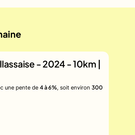
maine
illassaise - 2024 - 10km |
4 à 6%
300
vec une pente de
, soit environ