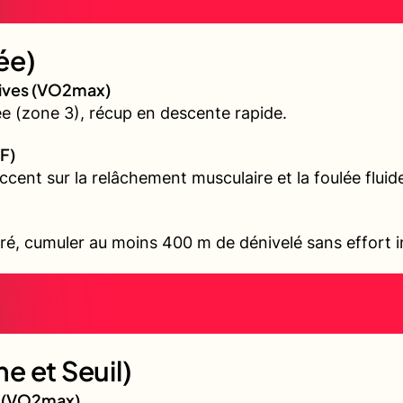
ée)
sives (VO2max)
 (zone 3), récup en descente rapide.
F)
accent sur la relâchement musculaire et la foulée fluid
ré, cumuler au moins 400 m de dénivelé sans effort i
e et Seuil)
gé (VO2max)