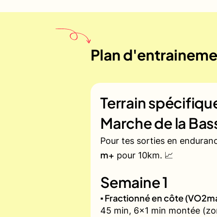
Plan d'entrainemen
Terrain spécifiq
Marche de la Bas
Pour tes sorties en enduran
m+
pour 10km. 📈
Semaine 1
▪️ Fractionné en côte (VO2m
45 min, 6x1 min montée (zon