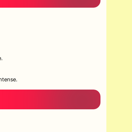
e.
ntense.