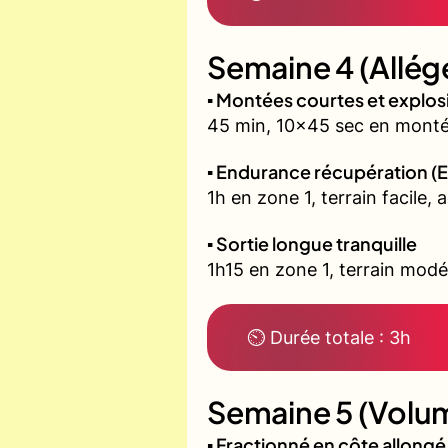
Semaine 4 (Allég
▪️ Montées courtes et explo
45 min, 10x45 sec en montée
▪️ Endurance récupération (E
1h en zone 1, terrain facile, 
▪️ Sortie longue tranquille
1h15 en zone 1, terrain modé
⏲ Durée totale : 3h
Semaine 5 (Volum
▪️ Fractionné en côte allon