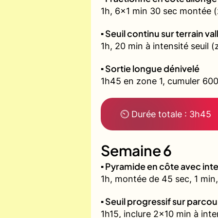
1h, 6x1 min 30 sec montée (
▪️ Seuil continu sur terrain v
1h, 20 min à intensité seuil
▪️ Sortie longue dénivelé
1h45 en zone 1, cumuler 600
⏲ Durée totale : 3h45
Semaine 6
▪️ Pyramide en côte avec in
1h, montée de 45 sec, 1 min,
▪️ Seuil progressif sur parco
1h15, inclure 2x10 min à inte