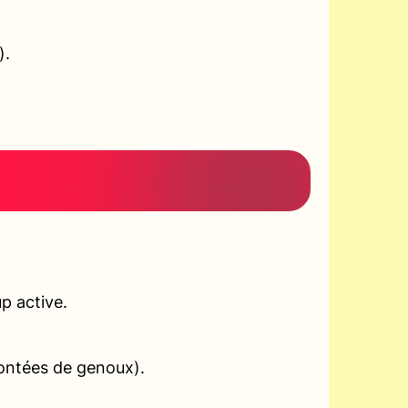
).
p active.
montées de genoux).