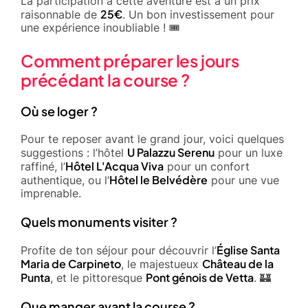
La participation à cette aventure est à un prix
25€
raisonnable de
. Un bon investissement pour
une expérience inoubliable ! 🎟️
Comment préparer les jours
précédant la course ?
Où se loger ?
Pour te reposer avant le grand jour, voici quelques
U Palazzu Serenu
suggestions : l’hôtel
pour un luxe
Hôtel L'Acqua Viva
raffiné, l’
pour un confort
Hôtel le Belvédère
authentique, ou l’
pour une vue
imprenable.
Quels monuments visiter ?
Église Santa
Profite de ton séjour pour découvrir l’
Maria de Carpineto
Château de la
, le majestueux
Punta
Pont génois de Vetta
, et le pittoresque
. 🏰
Que manger avant la course ?