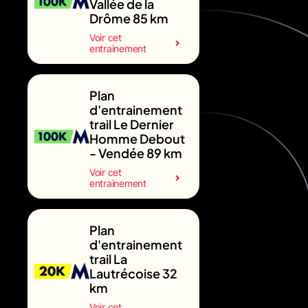
Vallée de la
Drôme 85 km
Voir cet
entrainement
Plan
d'entrainement
trail Le Dernier
Homme Debout
- Vendée 89 km
Voir cet
entrainement
Plan
d'entrainement
trail La
Lautrécoise 32
km
Voir cet