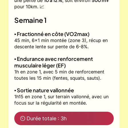
10 à 12%
500 m+
une pente de
, soit environ
pour 10km. 📈
Semaine 1
▪️ Fractionné en côte (VO2max)
45 min, 6x1 min montée (zone 3), récup en
descente lente sur pente de 6-8%.
▪️ Endurance avec renforcement
musculaire léger (EF)
1h en zone 1, avec 5 min de renforcement
toutes les 15 min (fentes, squats, sauts).
▪️ Sortie nature vallonnée
1h15 en zone 1, sur terrain vallonné, avec un
focus sur la régularité en montée.
⏲ Durée totale : 3h