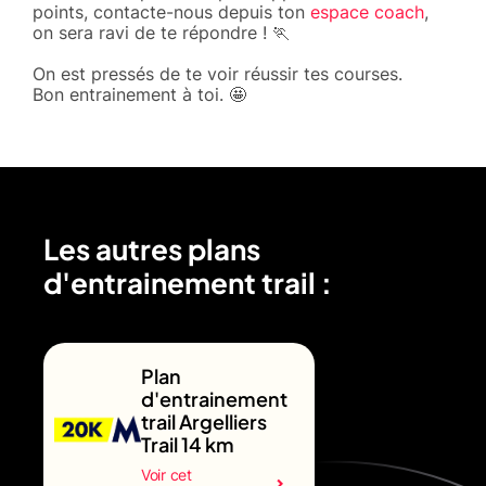
points, contacte-nous depuis ton
espace coach
,
on sera ravi de te répondre ! 🏃
On est pressés de te voir réussir tes courses.
Bon entrainement à toi. 🤩
Les autres plans
d'entrainement trail :
Plan
d'entrainement
trail Argelliers
Trail 14 km
Voir cet