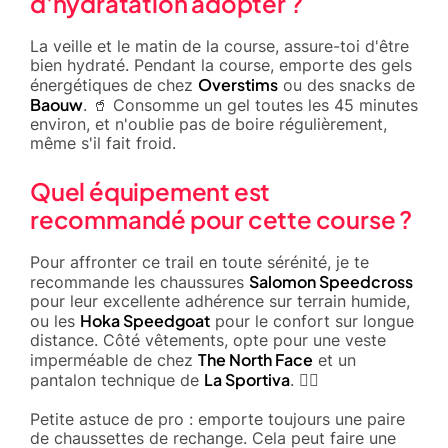
d'hydratation adopter ?
La veille et le matin de la course, assure-toi d'être
bien hydraté. Pendant la course, emporte des gels
Overstims
énergétiques de chez
ou des snacks de
Baouw
. 🥤 Consomme un gel toutes les 45 minutes
environ, et n'oublie pas de boire régulièrement,
même s'il fait froid.
Quel équipement est
recommandé pour cette course ?
Pour affronter ce trail en toute sérénité, je te
Salomon Speedcross
recommande les chaussures
pour leur excellente adhérence sur terrain humide,
Hoka Speedgoat
ou les
pour le confort sur longue
distance. Côté vêtements, opte pour une veste
The North Face
imperméable de chez
et un
La Sportiva
pantalon technique de
. 🏃‍♂️
Petite astuce de pro : emporte toujours une paire
de chaussettes de rechange. Cela peut faire une