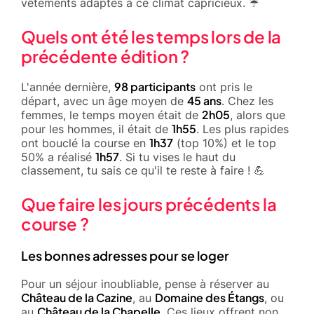
vêtements adaptés à ce climat capricieux. ☔
Quels ont été les temps lors de la
précédente édition ?
98 participants
L'année dernière,
ont pris le
45 ans
départ, avec un âge moyen de
. Chez les
2h05
femmes, le temps moyen était de
, alors que
1h55
pour les hommes, il était de
. Les plus rapides
1h37
ont bouclé la course en
(top 10%) et le top
1h57
50% a réalisé
. Si tu vises le haut du
classement, tu sais ce qu'il te reste à faire ! 💪
Que faire les jours précédents la
course ?
Les bonnes adresses pour se loger
Pour un séjour inoubliable, pense à réserver au
Château de la Cazine
Domaine des Étangs
, au
, ou
Château de la Chapelle
au
. Ces lieux offrent non