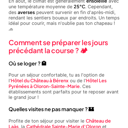
ensoleillé
En août, le climat est généralement
avec
25°C
une température moyenne de
. Cependant,
averses
des
peuvent survenir en fin d'après-midi,
rendant les sentiers boueux par endroits. Un temps
idéal pour courir, mais n'oublie pas ton chapeau !
🧢
Comment se préparer les jours
précédant la course ? 🏕️
Où se loger ? 🏨
Pour un séjour confortable, tu as l'option de
Hôtel du Château à Bérenx
Hôtel Les
l'
ou de l'
Pyrénées à Oloron-Sainte-Marie
. Ces
établissements sont parfaits pour te reposer avant
le grand jour !
Quelles visites ne pas manquer ? 🏰
Château de
Profite de ton séjour pour visiter le
Laàs
Cathédrale Sainte-Marie d'Oloron
, la
et