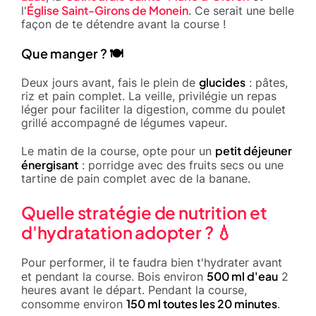
Église Saint-Girons de Monein
l'
. Ce serait une belle
façon de te détendre avant la course !
Que manger ? 🍽️
glucides
Deux jours avant, fais le plein de
: pâtes,
riz et pain complet. La veille, privilégie un repas
léger pour faciliter la digestion, comme du poulet
grillé accompagné de légumes vapeur.
petit déjeuner
Le matin de la course, opte pour un
énergisant
: porridge avec des fruits secs ou une
tartine de pain complet avec de la banane.
Quelle stratégie de nutrition et
d'hydratation adopter ? 💧
Pour performer, il te faudra bien t'hydrater avant
500 ml d'eau
et pendant la course. Bois environ
2
heures avant le départ. Pendant la course,
150 ml toutes les 20 minutes
consomme environ
.