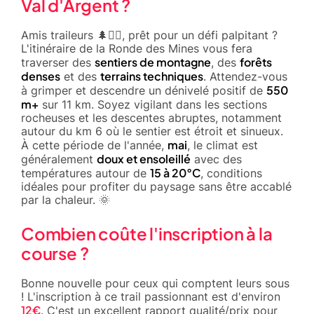
Val d'Argent ?
Amis traileurs 🌲🏃‍♂️, prêt pour un défi palpitant ?
L'itinéraire de la Ronde des Mines vous fera
sentiers de montagne
forêts
traverser des
, des
denses
terrains techniques
et des
. Attendez-vous
550
à grimper et descendre un dénivelé positif de
m+
sur 11 km. Soyez vigilant dans les sections
rocheuses et les descentes abruptes, notamment
autour du km 6 où le sentier est étroit et sinueux.
mai
À cette période de l'année,
, le climat est
doux et ensoleillé
généralement
avec des
15 à 20°C
températures autour de
, conditions
idéales pour profiter du paysage sans être accablé
par la chaleur. 🌞
Combien coûte l'inscription à la
course ?
Bonne nouvelle pour ceux qui comptent leurs sous
! L'inscription à ce trail passionnant est d'environ
12€
. C'est un excellent rapport qualité/prix pour