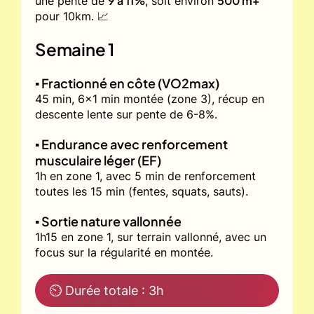
9 à 11%
500 m+
une pente de
, soit environ
pour 10km. 📈
Semaine 1
▪️ Fractionné en côte (VO2max)
45 min, 6x1 min montée (zone 3), récup en
descente lente sur pente de 6-8%.
▪️ Endurance avec renforcement
musculaire léger (EF)
1h en zone 1, avec 5 min de renforcement
toutes les 15 min (fentes, squats, sauts).
▪️ Sortie nature vallonnée
1h15 en zone 1, sur terrain vallonné, avec un
focus sur la régularité en montée.
⏲ Durée totale : 3h