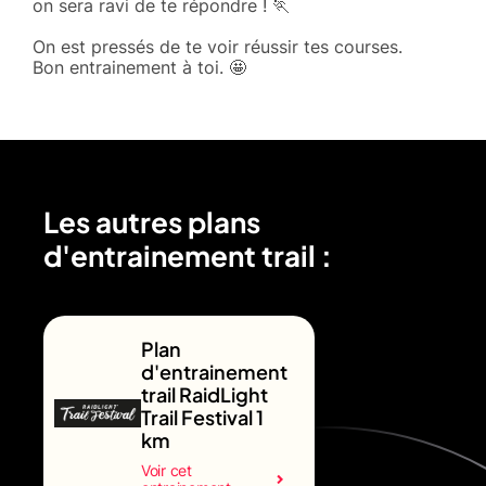
on sera ravi de te répondre ! 🏃
On est pressés de te voir réussir tes courses.
Bon entrainement à toi. 🤩
Les autres plans
d'entrainement trail :
Plan
d'entrainement
trail RaidLight
Trail Festival 1
km
Voir cet