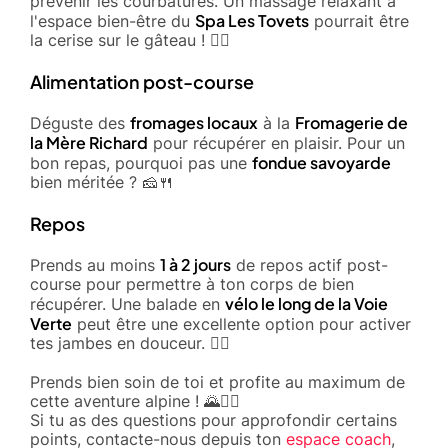
prévenir les courbatures. Un massage relaxant à
Spa Les Tovets
l'espace bien-être du
pourrait être
la cerise sur le gâteau ! 🧖‍♂️
Alimentation post-course
fromages locaux
Fromagerie de
Déguste des
à la
la Mère Richard
pour récupérer en plaisir. Pour un
fondue savoyarde
bon repas, pourquoi pas une
bien méritée ? 🧀🍴
Repos
1 à 2 jours
Prends au moins
de repos actif post-
course pour permettre à ton corps de bien
vélo le long de la Voie
récupérer. Une balade en
Verte
peut être une excellente option pour activer
tes jambes en douceur. 🚴‍♂️
Prends bien soin de toi et profite au maximum de
cette aventure alpine ! 🌄🏃‍♂️
Si tu as des questions pour approfondir certains
points, contacte-nous depuis ton
espace coach
,