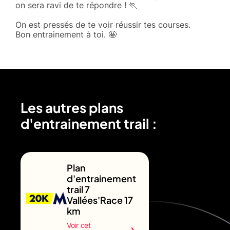
on sera ravi de te répondre ! 🏃
On est pressés de te voir réussir tes courses.
Bon entrainement à toi. 🤩
Les autres plans
d'entrainement trail :
Plan
d'entrainement
trail 7
Vallées'Race 17
km
Voir cet