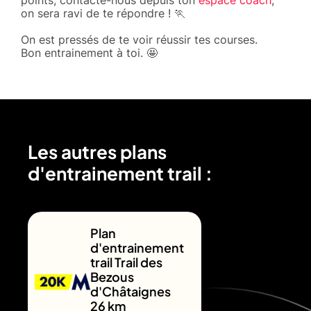
on sera ravi de te répondre ! 🏃
On est pressés de te voir réussir tes courses.
Bon entrainement à toi. 🤩
Les autres plans
d'entrainement trail :
Plan
d'entrainement
trail Trail des
Bezous
d'Châtaignes
26 km