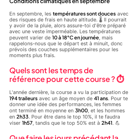
Conditions climatiques en septembre
températures sont douces
En septembre, les
avec
des risques de frais en haute altitude. 🌡️ Il pourrait
y avoir de la pluie, alors assure-toi d'être préparé
avec une veste imperméable. Les températures
10 à 18°C en journée
peuvent varier de
, mais
rappelons-nous que le départ est à minuit, donc
prévois des couches supplémentaires pour les
moments plus frais.
Quels sont les temps de
référence pour cette course ? ⏱️
L'année dernière, la course a vu la participation de
194 traileurs
41 ans
avec un âge moyen de
. Pour te
donner une idée des performances, les femmes
3h00
ont terminé en moyenne en
, et les hommes
2h33
en
. Pour être dans le top 10%, il te faudra
1h57
2h41
viser
, tandis que le top 50% est à
. 💪
Que faire les jours précédant la