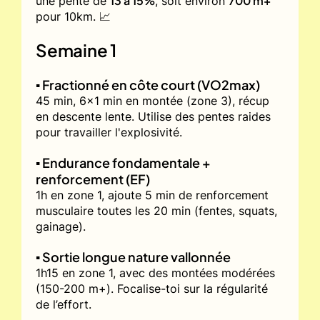
13 à 15%
700 m+
une pente de
, soit environ
pour 10km. 📈
Semaine 1
▪️ Fractionné en côte court (VO2max)
45 min, 6x1 min en montée (zone 3), récup
en descente lente. Utilise des pentes raides
pour travailler l'explosivité.
▪️ Endurance fondamentale +
renforcement (EF)
1h en zone 1, ajoute 5 min de renforcement
musculaire toutes les 20 min (fentes, squats,
gainage).
▪️ Sortie longue nature vallonnée
1h15 en zone 1, avec des montées modérées
(150-200 m+). Focalise-toi sur la régularité
de l’effort.