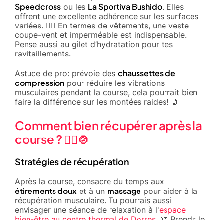
Speedcross
La Sportiva Bushido
ou les
. Elles
offrent une excellente adhérence sur les surfaces
variées. 🏃‍♂️ En termes de vêtements, une veste
coupe-vent et imperméable est indispensable.
Pense aussi au gilet d’hydratation pour tes
ravitaillements.
chaussettes de
Astuce de pro: prévoie des
compression
pour réduire les vibrations
musculaires pendant la course, cela pourrait bien
faire la différence sur les montées raides! 🧦
Comment bien récupérer après la
course ? 🧘‍♂️🍲
Stratégies de récupération
Après la course, consacre du temps aux
étirements doux
massage
et à un
pour aider à la
récupération musculaire. Tu pourrais aussi
envisager une séance de relaxation à l'
espace
bien-être au centre thermal de Dorres
. 🛀 Prends le