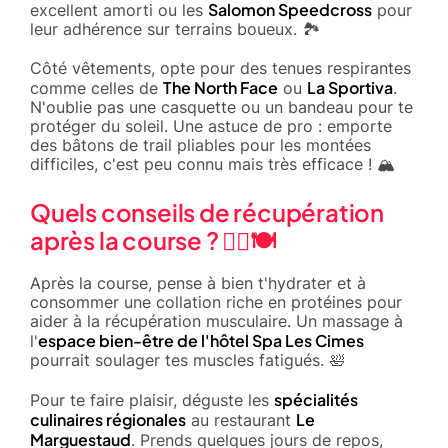
Salomon Speedcross
excellent amorti ou les
pour
leur adhérence sur terrains boueux. 🏞️
Côté vêtements, opte pour des tenues respirantes
The North Face
La Sportiva
comme celles de
ou
.
N'oublie pas une casquette ou un bandeau pour te
protéger du soleil. Une astuce de pro : emporte
des bâtons de trail pliables pour les montées
difficiles, c'est peu connu mais très efficace ! 🏔️
Quels conseils de récupération
après la course ? 🧘‍♂️🍽️
Après la course, pense à bien t'hydrater et à
consommer une collation riche en protéines pour
aider à la récupération musculaire. Un massage à
espace bien-être de l'hôtel Spa Les Cimes
l'
pourrait soulager tes muscles fatigués. 🛀
spécialités
Pour te faire plaisir, déguste les
culinaires régionales
Le
au restaurant
Marguestaud
. Prends quelques jours de repos,