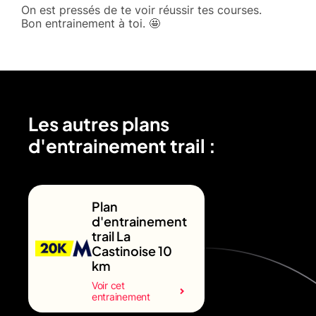
On est pressés de te voir réussir tes courses.
Bon entrainement à toi. 🤩
Les autres plans
d'entrainement trail :
Plan
d'entrainement
trail La
Castinoise 10
km
Voir cet
entrainement