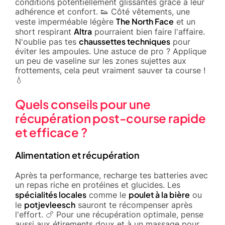
conditions potentiellement glissantes grâce à leur
adhérence et confort. 👟 Côté vêtements, une
The North Face
veste imperméable légère
et un
Altra
short respirant
pourraient bien faire l'affaire.
chaussettes techniques
N'oublie pas tes
pour
éviter les ampoules. Une astuce de pro ? Applique
un peu de vaseline sur les zones sujettes aux
frottements, cela peut vraiment sauver ta course !
💧
Quels conseils pour une
récupération post-course rapide
et efficace ?
Alimentation et récupération
Après ta performance, recharge tes batteries avec
un repas riche en protéines et glucides. Les
spécialités locales
poulet à la bière
comme le
ou
potjevleesch
le
sauront te récompenser après
l'effort. 🍗 Pour une récupération optimale, pense
aussi aux étirements doux et à un massage pour