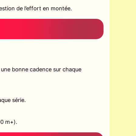
tion de l’effort en montée.
r une bonne cadence sur chaque
aque série.
00 m+).