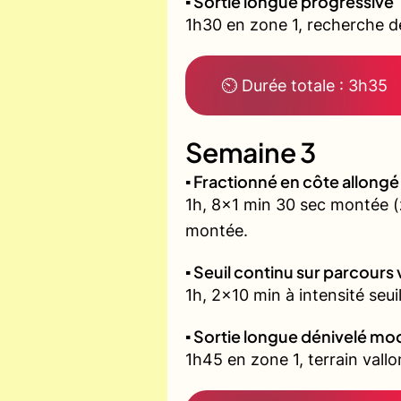
▪️ Sortie longue progressive
1h30 en zone 1, recherche d
⏲ Durée totale : 3h35
Semaine 3
▪️ Fractionné en côte allon
1h, 8x1 min 30 sec montée 
montée.
▪️ Seuil continu sur parcours
1h, 2x10 min à intensité seui
▪️ Sortie longue dénivelé m
1h45 en zone 1, terrain vall