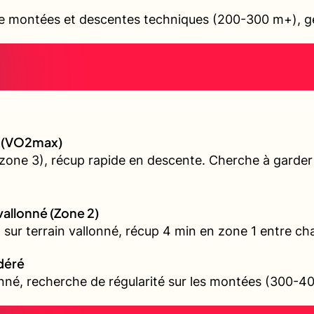
e montées et descentes techniques (200-300 m+), ges
gé (VO2max)
(zone 3), récup rapide en descente. Cherche à garde
 vallonné (Zone 2)
l sur terrain vallonné, récup 4 min en zone 1 entre ch
odéré
onné, recherche de régularité sur les montées (300-4