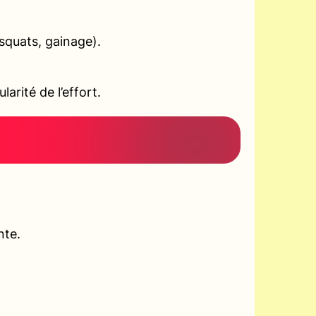
squats, gainage).
arité de l’effort.
nte.