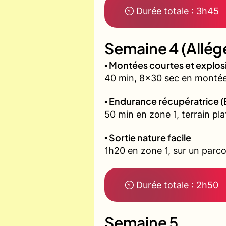
⏲ Durée totale : 3h45
Semaine 4 (Allég
▪️ Montées courtes et explo
40 min, 8x30 sec en montée 
▪️ Endurance récupératrice (
50 min en zone 1, terrain pla
▪️ Sortie nature facile
1h20 en zone 1, sur un parco
⏲ Durée totale : 2h50
Semaine 5