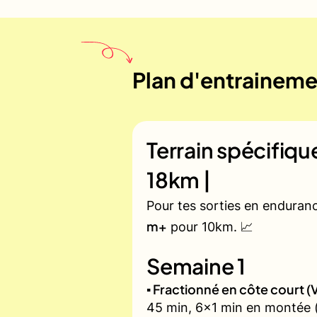
Plan d'entrainemen
Terrain spécifiq
18km |
Pour tes sorties en enduran
m+
pour 10km. 📈
Semaine 1
▪️ Fractionné en côte court
45 min, 6x1 min en montée (zo