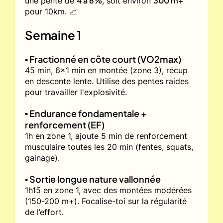
4 à 6%
300 m+
une pente de
, soit environ
pour 10km. 📈
Semaine 1
▪️ Fractionné en côte court (VO2max)
45 min, 6x1 min en montée (zone 3), récup
en descente lente. Utilise des pentes raides
pour travailler l'explosivité.
▪️ Endurance fondamentale +
renforcement (EF)
1h en zone 1, ajoute 5 min de renforcement
musculaire toutes les 20 min (fentes, squats,
gainage).
▪️ Sortie longue nature vallonnée
1h15 en zone 1, avec des montées modérées
(150-200 m+). Focalise-toi sur la régularité
de l’effort.