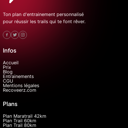
Ton plan d'entrainement personnalisé
pour réussir les trails qui te font rêver.
Infos
Accueil
Prix
Blog
Entrainements
CGU
Mentions légales
Recoveerz.com
Plans
Plan Maratrail 42km
Plan Trail 60km
Plan Trail 80km