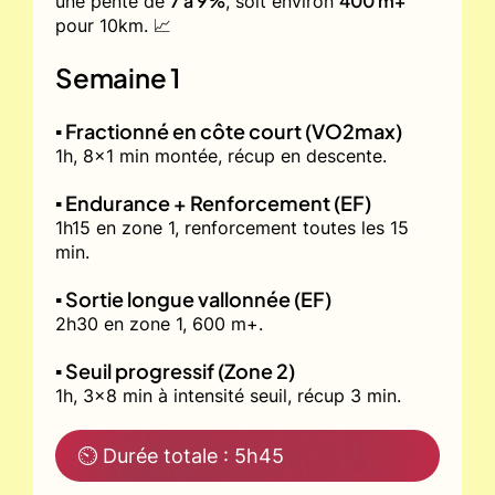
7 à 9%
400 m+
une pente de
, soit environ
pour 10km. 📈
Semaine 1
▪️ Fractionné en côte court (VO2max)
1h, 8x1 min montée, récup en descente.
▪️ Endurance + Renforcement (EF)
1h15 en zone 1, renforcement toutes les 15
min.
▪️ Sortie longue vallonnée (EF)
2h30 en zone 1, 600 m+.
▪️ Seuil progressif (Zone 2)
1h, 3x8 min à intensité seuil, récup 3 min.
⏲ Durée totale : 5h45