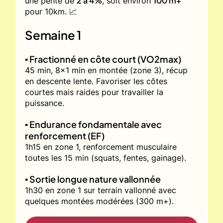
2 à 4%
100 m+
une pente de
, soit environ
pour 10km. 📈
Semaine 1
▪️ Fractionné en côte court (VO2max)
45 min, 8x1 min en montée (zone 3), récup
en descente lente. Favoriser les côtes
courtes mais raides pour travailler la
puissance.
▪️ Endurance fondamentale avec
renforcement (EF)
1h15 en zone 1, renforcement musculaire
toutes les 15 min (squats, fentes, gainage).
▪️ Sortie longue nature vallonnée
1h30 en zone 1 sur terrain vallonné avec
quelques montées modérées (300 m+).