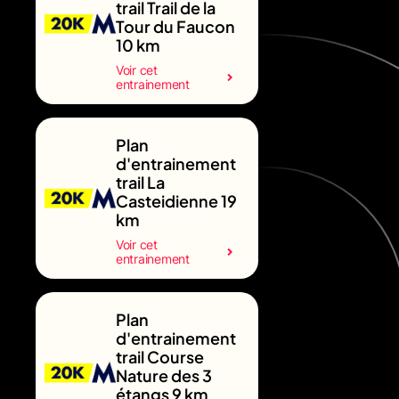
trail Trail de la
Tour du Faucon
10 km
Voir cet
entrainement
Plan
d'entrainement
trail La
Casteidienne 19
km
Voir cet
entrainement
Plan
d'entrainement
trail Course
Nature des 3
étangs 9 km