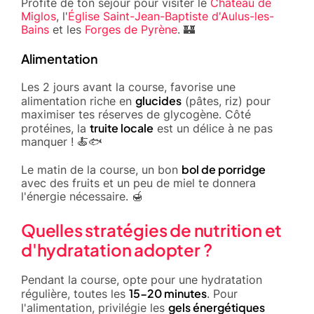
Profite de ton séjour pour visiter le
Château de
Miglos
, l'
Église Saint-Jean-Baptiste d'Aulus-les-
Bains
et les
Forges de Pyrène
. 🏰
Alimentation
Les 2 jours avant la course, favorise une
glucides
alimentation riche en
(pâtes, riz) pour
maximiser tes réserves de glycogène. Côté
truite locale
protéines, la
est un délice à ne pas
manquer ! 🍝🐟
bol de porridge
Le matin de la course, un bon
avec des fruits et un peu de miel te donnera
l'énergie nécessaire. 🍯
Quelles stratégies de nutrition et
d'hydratation adopter ?
Pendant la course, opte pour une hydratation
15-20 minutes
régulière, toutes les
. Pour
gels énergétiques
l'alimentation, privilégie les