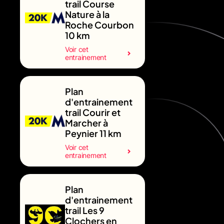
trail Course
Nature à la
Roche Courbon
10 km
Voir cet
entrainement
Plan
d'entrainement
trail Courir et
Marcher à
Peynier 11 km
Voir cet
entrainement
Plan
d'entrainement
trail Les 9
Clochers en