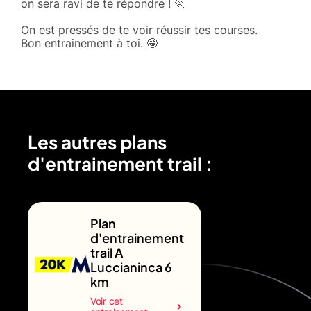
on sera ravi de te répondre ! 🏃
On est pressés de te voir réussir tes courses.
Bon entrainement à toi. 🤩
Les autres plans
d'entrainement trail :
Plan
d'entrainement
trail A
Luccianinca 6
km
Voir cet