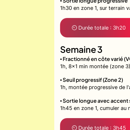
▪️ Sortie longue progressive
1h30 en zone 1, sur terrain 
⏲ Durée totale : 3h20
Semaine 3
▪️ Fractionné en côte varié 
1h, 8x1 min montée (zone 3)
▪️ Seuil progressif (Zone 2)
1h, montée progressive de l'a
▪️ Sortie longue avec accent 
1h45 en zone 1, cumuler au m
⏲ Durée totale : 3h45