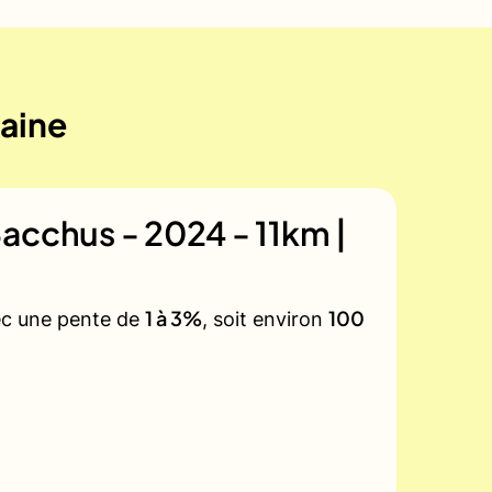
maine
acchus - 2024 - 11km |
1 à 3%
100
vec une pente de
, soit environ