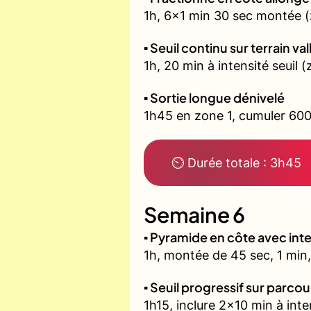
1h, 6x1 min 30 sec montée (
▪️ Seuil continu sur terrain v
1h, 20 min à intensité seuil
▪️ Sortie longue dénivelé
1h45 en zone 1, cumuler 600
⏲ Durée totale : 3h45
Semaine 6
▪️ Pyramide en côte avec in
1h, montée de 45 sec, 1 min,
▪️ Seuil progressif sur parco
1h15, inclure 2x10 min à inte