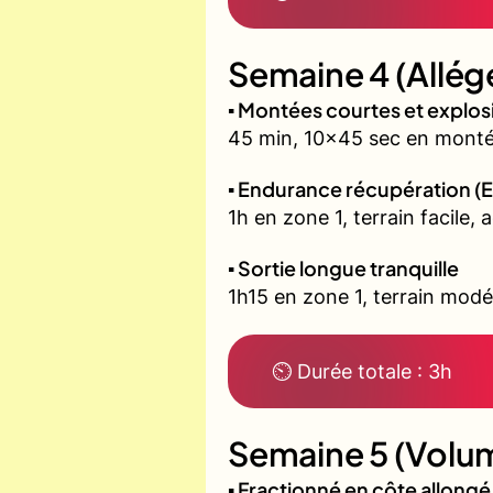
Semaine 4 (Allég
▪️ Montées courtes et explo
45 min, 10x45 sec en montée
▪️ Endurance récupération (E
1h en zone 1, terrain facile, 
▪️ Sortie longue tranquille
1h15 en zone 1, terrain modé
⏲ Durée totale : 3h
Semaine 5 (Volum
▪️ Fractionné en côte allon