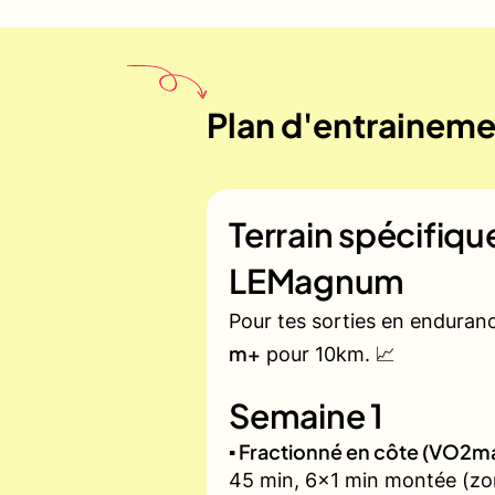
Plan d'entrainemen
Terrain spécifiq
LEMagnum
Pour tes sorties en enduran
m+
pour 10km. 📈
Semaine 1
▪️ Fractionné en côte (VO2m
45 min, 6x1 min montée (zon