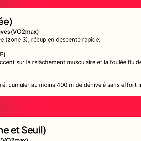
ée)
sives (VO2max)
 (zone 3), récup en descente rapide.
F)
accent sur la relâchement musculaire et la foulée fluid
ré, cumuler au moins 400 m de dénivelé sans effort i
e et Seuil)
gé (VO2max)