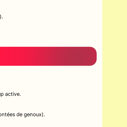
).
p active.
montées de genoux).