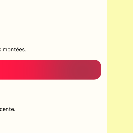
es montées.
scente.