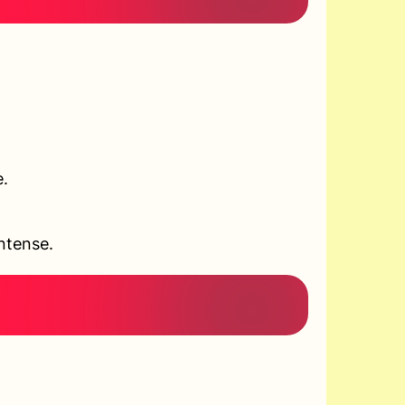
e.
ntense.